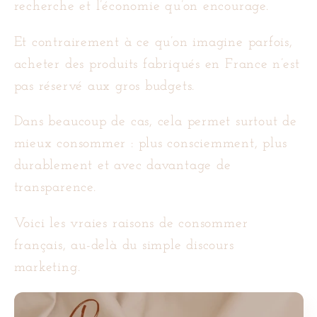
recherche et l’économie qu’on encourage.
Et contrairement à ce qu’on imagine parfois,
acheter des produits fabriqués en France n’est
pas réservé aux gros budgets.
Dans beaucoup de cas, cela permet surtout de
mieux consommer : plus consciemment, plus
durablement et avec davantage de
transparence.
Voici les vraies raisons de consommer
français, au-delà du simple discours
marketing.