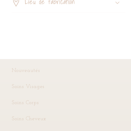
Lieu de fabrication
Connexion requise
L'article a été temporairement ajouté à
votre wishlist, veuillez vous connecter
pour le sauvegarder définitivement
Se connecter
Nouveautés
Soins Visages
Soins Corps
Soins Cheveux