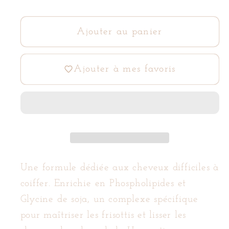
la
la
quantité
quantité
de
de
Ajouter au panier
Shampoing
Shampoing
Lissant
Lissant
Ajouter à mes favoris
–
–
Cheveux
Cheveux
indisciplinés
indisciplinés
Une formule dédiée aux cheveux difficiles à
coiffer. Enrichie en Phospholipides et
Glycine de soja, un complexe spécifique
pour maîtriser les frisottis et lisser les